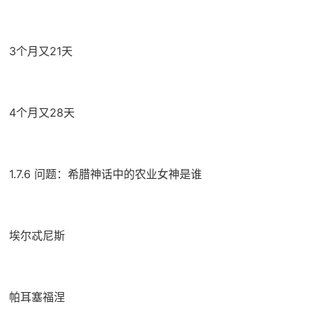
3个月又21天
4个月又28天
1.7.6 问题：希腊神话中的农业女神是谁
埃尔忒尼斯
帕耳塞福涅