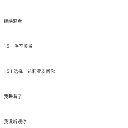
继续躲着
1.5 - 浴室美景
1.5.1 选择：达莉亚质问你
我睡着了
我没听观你