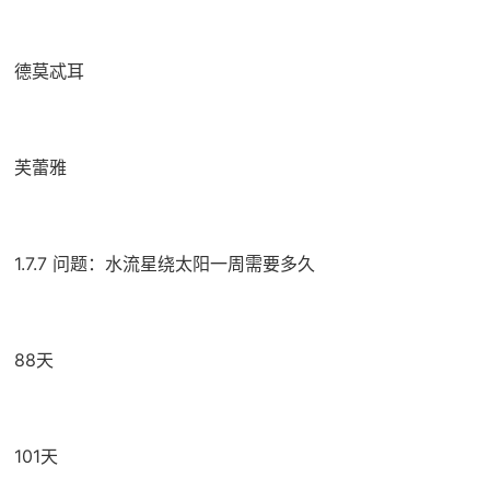
德莫忒耳
芙蕾雅
1.7.7 问题：水流星绕太阳一周需要多久
88天
101天