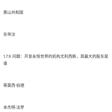
黑山共和国
东帝汶
1.7.9 问题：开发永恒世界的机构尤利西斯，其最大的股东是
谁
蒂莫西·伯德
本杰明·法罗