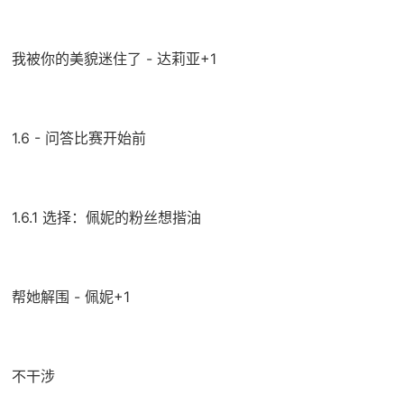
我被你的美貌迷住了 - 达莉亚+1
1.6 - 问答比赛开始前
1.6.1 选择：佩妮的粉丝想揩油
帮她解围 - 佩妮+1
不干涉